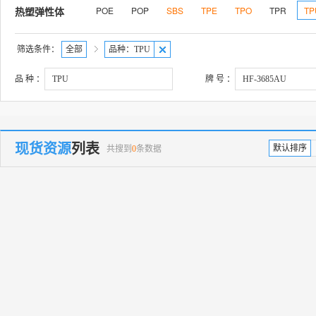
PEI
PES
ASA
ABS/PA
ABS/PBT
AES
POE
POP
SBS
TPE
TPO
TPR
TP
热塑弹性体
PBT/ASA
PBT/PC
PBT/PET
PC/ASA
PC/
PPO/PA
PP-R
PP-B
UHMWPE
筛选条件：
全部
品种：TPU
品 种 ：
牌 号 ：
现货资源
列表
默认排序
共搜到
0
条数据