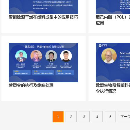
智能除湿干燥在塑料成型中的应用技巧
聚己内酯（PCL
应用
禁塑令的执行及终端处理
欧盟生物降解塑料
令执行情况
2
3
4
5
下一
1