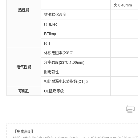
火,6.40mm
热性能
维卡软化温度
RTIElec
RTIImp
RTI
体积电阻率(23°C)
介电强度(23°C,1.00mm)
电气性能
耐电弧性
相比耐漏电起痕指数(CTI)5
可燃性
UL阻燃等级
【免责声明】