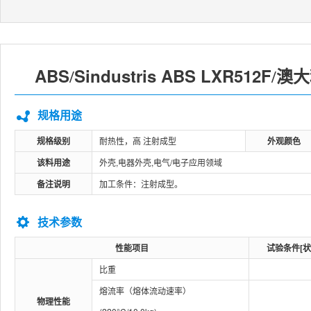
ABS
Sindustris ABS LXR512F
澳大利
/
/
规格用途
规格级别
耐热性，高 注射成型
外观颜色
该料用途
外壳,电器外壳,电气/电子应用领域
备注说明
加工条件：注射成型。
技术参数
性能项目
试验条件[状
比重
熔流率（熔体流动速率）
物理性能