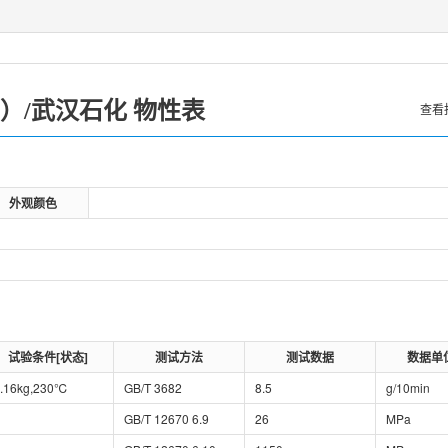
9）
武汉石化
/
物性表
查看
外观颜色
试验条件[状态]
测试方法
测试数据
数据单
.16kg,230℃
GB/T 3682
8.5
g/10min
GB/T 12670 6.9
26
MPa