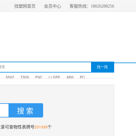
找塑网首页
会员中心
客服热线：18026288256
5502
T30S
PVC
LLDPE
ABS
PC
231339
收录可查物性表牌号
个