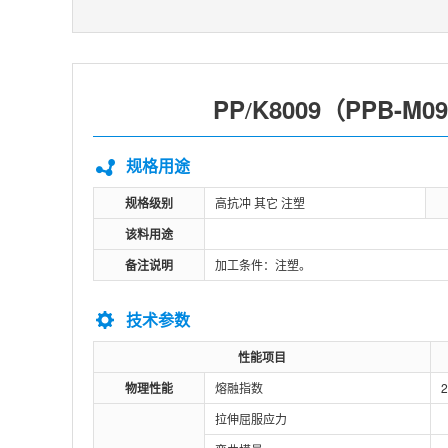
PP
K8009（PPB-M0
/
规格用途
规格级别
高抗冲 其它 注塑
该料用途
备注说明
加工条件：注塑。
技术参数
性能项目
物理性能
熔融指数
2
拉伸屈服应力