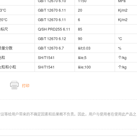
GB/T 12670 6.10
1150
MPa
23℃
GB/T 12670 6.11
20
Kj/m2
-20℃
GB/T 12670 6.11
6
Kj/m2
R标尺
Q/SH PRD255 6.11
85
GB/T 12670 6.12
90
℃
质量分数
GB/T 12670 6.7
&lt;0.03
%
色粒
SH/T1541
&le;5
个/kg
大粒和小粒
SH/T1541
&le;100
个/kg
打印
建议等给用户带来的不确定因素和后果概不负责。因此，用户与使用者在使用此产品之