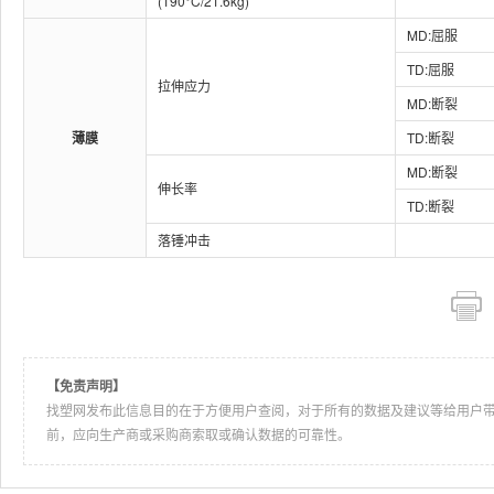
(190°C/21.6kg)
MD:屈服
TD:屈服
拉伸应力
MD:断裂
薄膜
TD:断裂
MD:断裂
伸长率
TD:断裂
落锤冲击
【免责声明】
找塑网发布此信息目的在于方便用户查阅，对于所有的数据及建议等给用户
前，应向生产商或采购商索取或确认数据的可靠性。