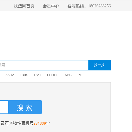
找塑网首页
会员中心
客服热线：18026288256
5502
T30S
PVC
LLDPE
ABS
PC
231339
收录可查物性表牌号
个