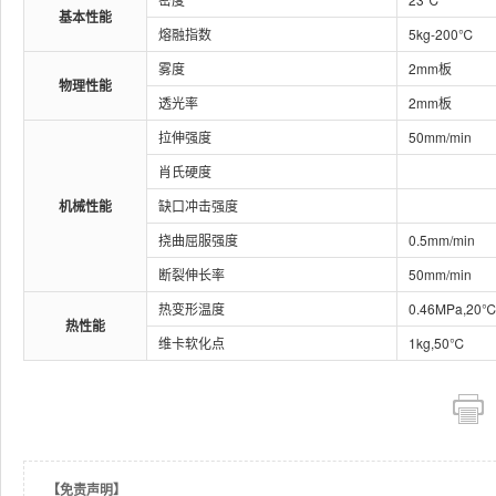
基本性能
熔融指数
5kg-200℃
雾度
2mm板
物理性能
透光率
2mm板
拉伸强度
50mm/min
肖氏硬度
机械性能
缺口冲击强度
挠曲屈服强度
0.5mm/min
断裂伸长率
50mm/min
热变形温度
0.46MPa,20℃
热性能
维卡软化点
1kg,50℃
【免责声明】