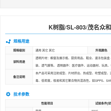
K树脂
SL-803
茂名众
/
/
规格用途
规格级别
通用 其它 其它
外观颜色
透明片材：橱窗及展示瓶、厨房用品、鞋业、速冻包装盒 
该料用途
装、透气膜等。 透明器件：医疗器件、运动器材、玩具
本产品可采用注射成型、片材挤出、热成型、吹塑成型、
备注说明
毒、低密度，极易和其它聚合物共混改性，如GPPS、SA
技术参数
性能项目
试验条件[状
密度
23℃