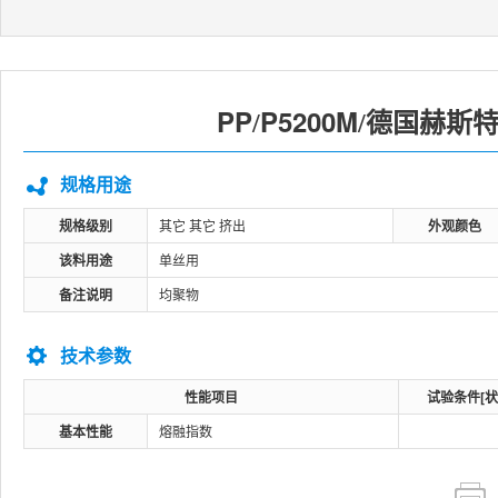
PP
P5200M
德国赫斯
/
/
规格用途
规格级别
其它 其它 挤出
外观颜色
该料用途
单丝用
备注说明
均聚物
技术参数
性能项目
试验条件[状
基本性能
熔融指数