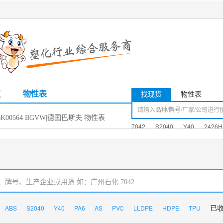
议
物性表
找现货
物性表
G6 BK00564 BGVW|德国巴斯夫 物性表
7042
S2040
Y40
2426H
ABS
S2040
Y40
PA6
AS
PVC
LLDPE
HDPE
TPU
已