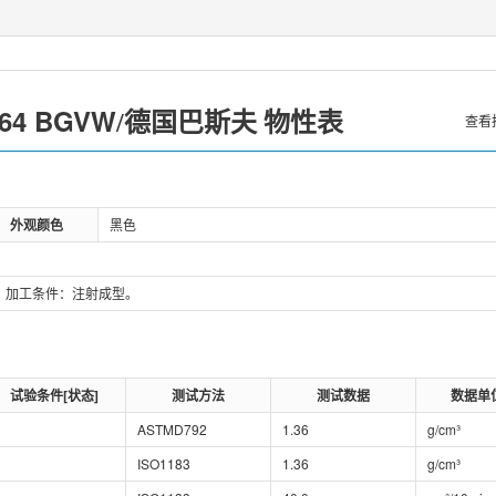
564 BGVW
德国巴斯夫
/
物性表
查看
外观颜色
黑色
量。加工条件：注射成型。
试验条件[状态]
测试方法
测试数据
数据单
ASTMD792
1.36
g/cm³
ISO1183
1.36
g/cm³