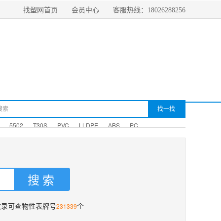
找塑网首页
会员中心
客服热线：18026288256
5502
T30S
PVC
LLDPE
ABS
PC
231339
收录可查物性表牌号
个