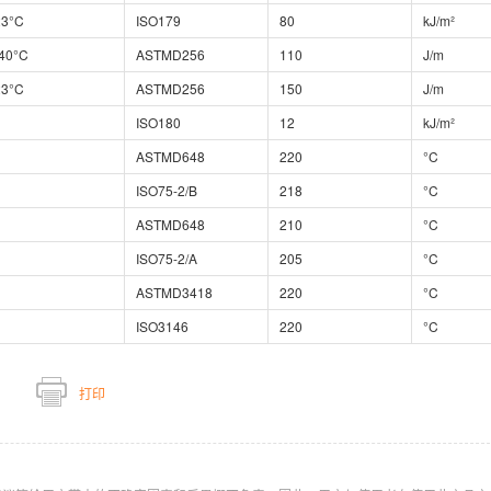
23°C
ISO179
80
kJ/m²
-40°C
ASTMD256
110
J/m
23°C
ASTMD256
150
J/m
ISO180
12
kJ/m²
ASTMD648
220
°C
ISO75-2/B
218
°C
ASTMD648
210
°C
ISO75-2/A
205
°C
ASTMD3418
220
°C
ISO3146
220
°C
打印