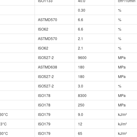
ISO1133
40.0
cm³/10min
0.30
%
ASTMD570
6.6
%
ISO62
6.6
%
ASTMD570
2.1
%
ISO62
2.1
%
ISO527-2
9600
MPa
ASTMD638
180
MPa
ISO527-2
180
MPa
ISO527-2
3.0
%
ISO178
8300
MPa
ISO178
250
MPa
-30°C
ISO179
9.0
kJ/m²
23°C
ISO179
12
kJ/m²
-30°C
ISO179
65
kJ/m²