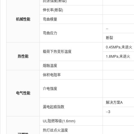
抗张强度(断裂)
伸长率(断裂)
机械性能
弯曲模量
--
弯曲应力
断裂
0.45MPa,未退火
载荷下热变形温度
热性能
1.8MPa,未退火
熔融温度
体积电阻率
介电强度
电气性能
解决方案A
漏电起痕指数
--3
UL阻燃等级(1.6mm)
热灯丝点火温度