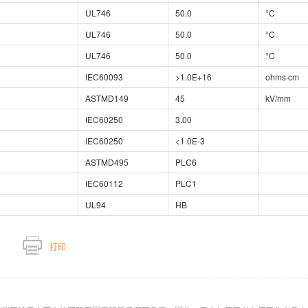
UL746
50.0
°C
UL746
50.0
°C
UL746
50.0
°C
IEC60093
>1.0E+16
ohms·cm
ASTMD149
45
kV/mm
IEC60250
3.00
IEC60250
<1.0E-3
ASTMD495
PLC6
IEC60112
PLC1
UL94
HB
打印