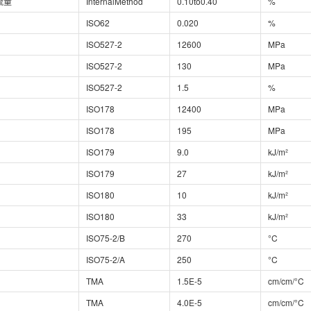
流量
InternalMethod
0.10to0.40
%
ISO62
0.020
%
ISO527-2
12600
MPa
ISO527-2
130
MPa
ISO527-2
1.5
%
ISO178
12400
MPa
ISO178
195
MPa
ISO179
9.0
kJ/m²
ISO179
27
kJ/m²
ISO180
10
kJ/m²
ISO180
33
kJ/m²
ISO75-2/B
270
°C
ISO75-2/A
250
°C
TMA
1.5E-5
cm/cm/°C
TMA
4.0E-5
cm/cm/°C