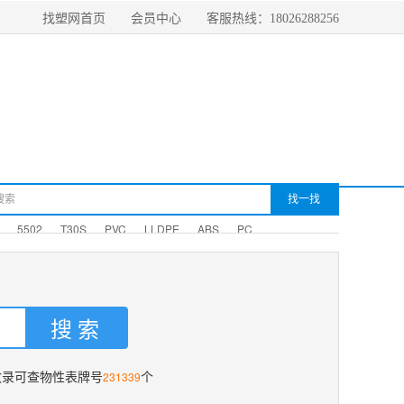
找塑网首页
会员中心
客服热线：18026288256
5502
T30S
PVC
LLDPE
ABS
PC
231339
收录可查物性表牌号
个