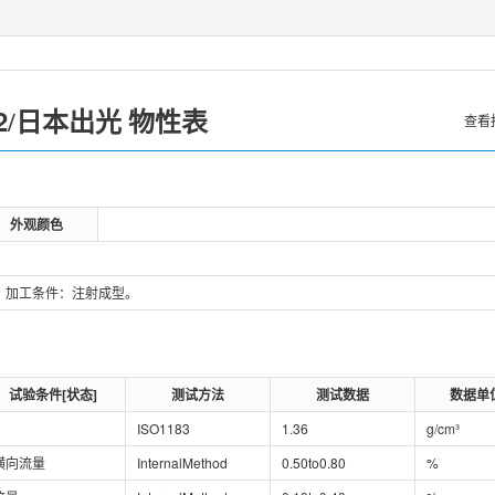
2
日本出光
/
物性表
查看
外观颜色
量。加工条件：注射成型。
试验条件[状态]
测试方法
测试数据
数据单
ISO1183
1.36
g/cm³
横向流量
InternalMethod
0.50to0.80
%