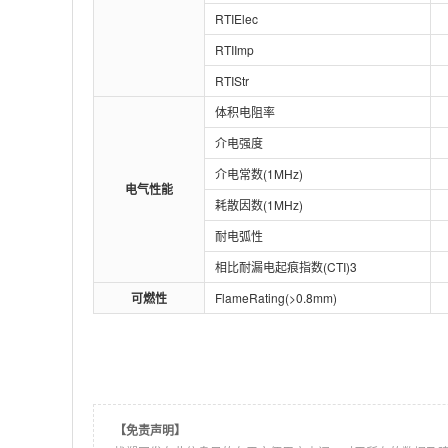
RTIElec
RTIImp
RTIStr
体积电阻率
介电强度
介电常数(1MHz)
电气性能
耗散因数(1MHz)
耐电弧性
相比耐漏电起痕指数(CTI)3
可燃性
FlameRating(>0.8mm)
【免责声明】