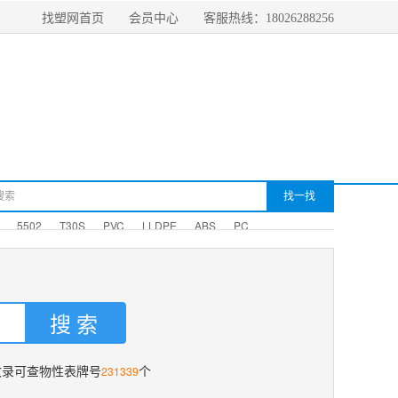
找塑网首页
会员中心
客服热线：18026288256
5502
T30S
PVC
LLDPE
ABS
PC
231339
收录可查物性表牌号
个