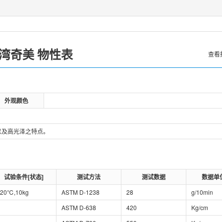
湾奇美
物性表
查看
外观颜色
性以及高光泽之特点。
试验条件[状态]
测试方法
测试数据
数据单
220℃,10kg
ASTM D-1238
28
g/10min
ASTM D-638
420
Kg/cm