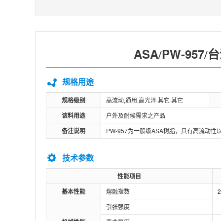
ASA
PW-957
台
/
/
规格用途
规格级别
高流动,通用,高光泽 其它 其它
该料用途
户外及耐候需求之产品
备注说明
PW-957为一般级ASA树脂，具有高流动
技术参数
性能项目
基本性能
熔融指数
引张强度