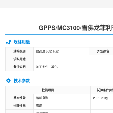
GPPS
MC3100
雪佛龙菲利
/
/
规格用途
规格级别
耐高温 其它 其它
外观颜色
该料用途
备注说明
加工条件：其它。
技术参数
性能项目
试验条件[状
基本性能
熔融指数
200℃/5kg
物理性能
密度