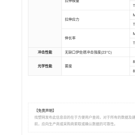
拉伸模量
拉伸应力
伸长率
冲击性能
无缺口伊佐德冲击强度(23°C)
8
光学性能
雾度
8
【免责声明】
找塑网发布此信息目的在于方便用户查阅，对于所有的数据及
前，应向生产商或采购商索取或确认数据的可靠性。