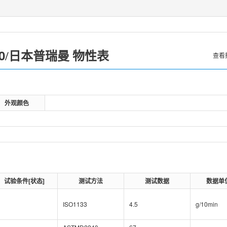
0
日本普瑞曼
/
物性表
查看
外观颜色
试验条件[状态]
测试方法
测试数据
数据单
ISO1133
4.5
g/10min