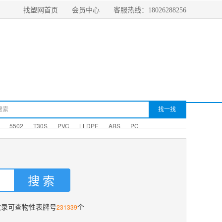
找塑网首页
会员中心
客服热线：18026288256
5502
T30S
PVC
LLDPE
ABS
PC
231339
收录可查物性表牌号
个