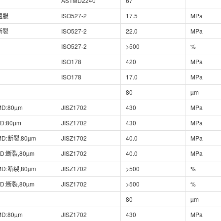
ASTMD2240
67
屈服
ISO527-2
17.5
MPa
断裂
ISO527-2
22.0
MPa
ISO527-2
>500
%
ISO178
420
MPa
ISO178
17.0
MPa
80
µm
MD:80µm
JISZ1702
430
MPa
TD:80µm
JISZ1702
430
MPa
MD:断裂,80µm
JISZ1702
40.0
MPa
TD:断裂,80µm
JISZ1702
40.0
MPa
MD:断裂,80µm
JISZ1702
>500
%
TD:断裂,80µm
JISZ1702
>500
%
80
µm
MD:80µm
JISZ1702
430
MPa