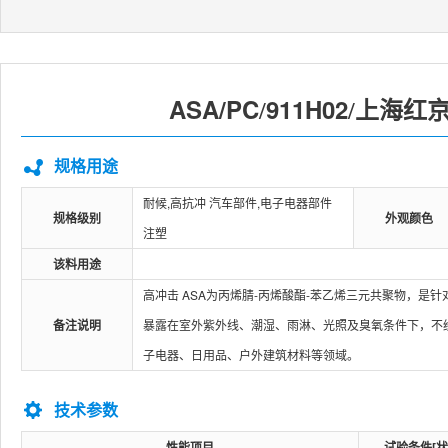
ASA/PC
911H02
上海红
/
/
规格用途
耐候,高抗冲 汽车部件,电子电器部件
规格级别
外观颜色
注塑
该料用途
高冲击 ASA为丙烯腈-丙烯酸酯-苯乙烯三元共聚物，是
备注说明
暴露在室外紫外线、潮湿、雨淋、光照及臭氧条件下，不
子电器、日用品、户外建筑材料等领域。
技术参数
性能项目
试验条件[状