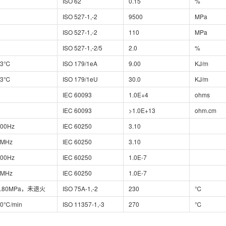
ISO 62
0.15
%
ISO 527-1,-2
9500
MPa
ISO 527-1,-2
110
MPa
ISO 527-1,-2/5
2.0
%
23℃
ISO 179/1eA
9.00
KJ/m
23℃
ISO 179/1eU
30.0
KJ/m
IEC 60093
1.0E+4
ohms
IEC 60093
>1.0E+13
ohm.cm
100Hz
IEC 60250
3.10
1MHz
IEC 60250
3.10
100Hz
IEC 60250
1.0E-7
1MHz
IEC 60250
1.0E-7
1.80MPa，未退火
ISO 75A-1,-2
230
℃
10℃/min
ISO 11357-1,-3
270
℃