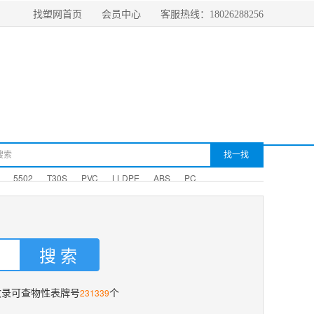
找塑网首页
会员中心
客服热线：18026288256
5502
T30S
PVC
LLDPE
ABS
PC
231339
收录可查物性表牌号
个