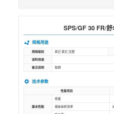
SPS
GF 30 FR
舒
/
/
规格用途
规格级别
其它 其它 注塑
该料用途
备注说明
阻燃
技术参数
性能项目
密度
基本性能
熔体体积流率
3