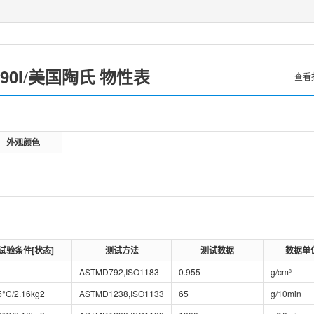
90I
美国陶氏
/
物性表
查看
外观颜色
试验条件[状态]
测试方法
测试数据
数据单
ASTMD792,ISO1183
0.955
g/cm³
5°C/2.16kg2
ASTMD1238,ISO1133
65
g/10min