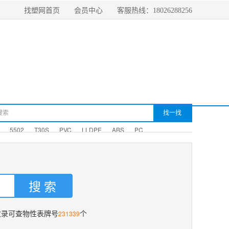
找塑网首页
会员中心
客服热线：18026288256
5502
T30S
PVC
LLDPE
ABS
PC
231339
收录可查物性表牌号
个