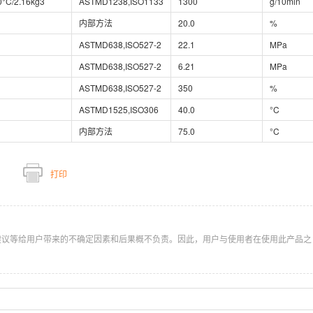
0°C/2.16kg3
ASTMD1238,ISO1133
1300
g/10min
内部方法
20.0
%
ASTMD638,ISO527-2
22.1
MPa
ASTMD638,ISO527-2
6.21
MPa
ASTMD638,ISO527-2
350
%
ASTMD1525,ISO306
40.0
°C
内部方法
75.0
°C
打印
建议等给用户带来的不确定因素和后果概不负责。因此，用户与使用者在使用此产品之