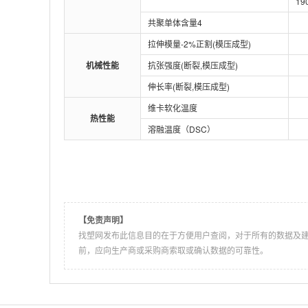
19
共聚单体含量4
拉伸模量-2%正割(模压成型)
机械性能
抗张强度(断裂,模压成型)
伸长率(断裂,模压成型)
维卡软化温度
热性能
溶融温度（DSC）
【免责声明】
找塑网发布此信息目的在于方便用户查阅，对于所有的数据及
前，应向生产商或采购商索取或确认数据的可靠性。