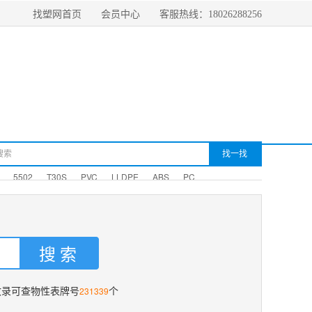
找塑网首页
会员中心
客服热线：18026288256
5502
T30S
PVC
LLDPE
ABS
PC
231339
收录可查物性表牌号
个