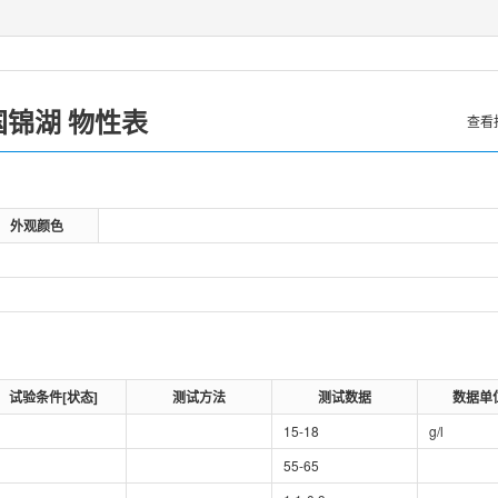
国锦湖
物性表
查看
外观颜色
试验条件[状态]
测试方法
测试数据
数据单
15-18
g/l
55-65