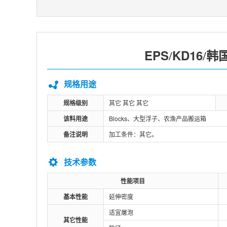
EPS
KD16
韩
/
/
规格用途
规格级别
其它 其它 其它
该料用途
Blocks、大型浮子、农渔产品搬运箱
备注说明
加工条件：其它。
技术参数
性能项目
基本性能
延伸密度
适宜屠泡
其它性能