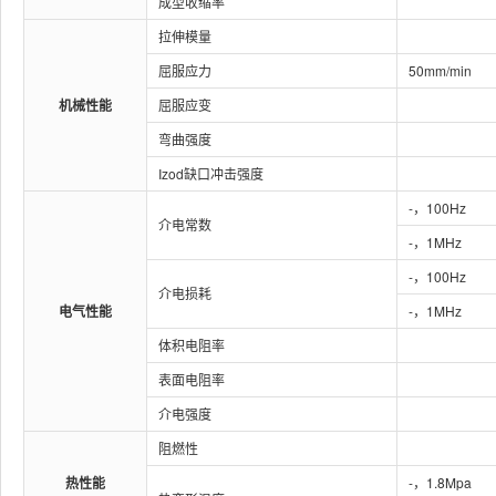
成型收缩率
拉伸模量
屈服应力
50mm/min
机械性能
屈服应变
弯曲强度
Izod缺口冲击强度
-，100Hz
介电常数
-，1MHz
-，100Hz
介电损耗
电气性能
-，1MHz
体积电阻率
表面电阻率
介电强度
阻燃性
热性能
-，1.8Mpa