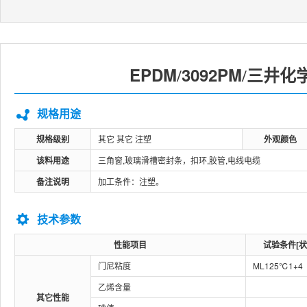
EPDM
3092PM
三井化
/
/
规格用途
规格级别
其它 其它 注塑
外观颜色
该料用途
三角窗,玻璃滑槽密封条，扣环,胶管,电线电缆
备注说明
加工条件：注塑。
技术参数
性能项目
试验条件[状
门尼粘度
ML125℃1+4
乙烯含量
其它性能