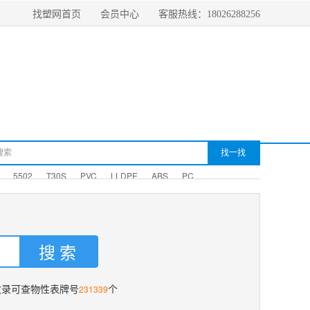
找塑网首页
会员中心
客服热线：18026288256
5502
T30S
PVC
LLDPE
ABS
PC
231339
收录可查物性表牌号
个