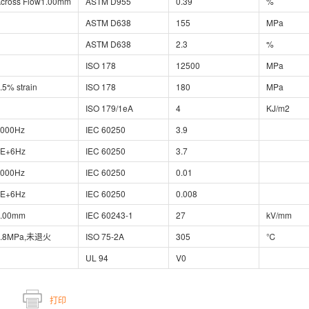
cross Flow1.00mm
ASTM D955
0.39
%
ASTM D638
155
MPa
ASTM D638
2.3
%
ISO 178
12500
MPa
.5% strain
ISO 178
180
MPa
ISO 179/1eA
4
KJ/m2
1000Hz
IEC 60250
3.9
1E+6Hz
IEC 60250
3.7
1000Hz
IEC 60250
0.01
1E+6Hz
IEC 60250
0.008
3.00mm
IEC 60243-1
27
kV/mm
1.8MPa,未退火
ISO 75-2A
305
℃
UL 94
V0
打印