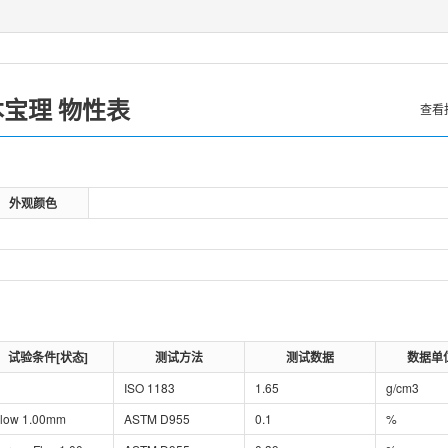
本宝理
物性表
查看
外观颜色
试验条件[状态]
测试方法
测试数据
数据单
ISO 1183
1.65
g/cm3
low 1.00mm
ASTM D955
0.1
%