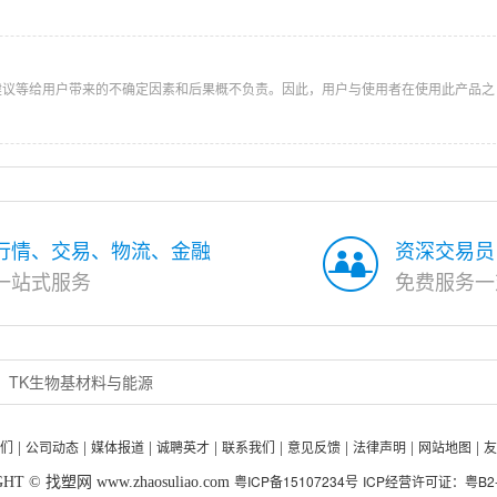
建议等给用户带来的不确定因素和后果概不负责。因此，用户与使用者在使用此产品之
行情、交易、物流、金融
资深交易员
一站式服务
免费服务一
TK生物基材料与能源
们
公司动态
媒体报道
诚聘英才
联系我们
意见反馈
法律声明
网站地图
友
|
|
|
|
|
|
|
|
粤ICP备15107234号
ICP经营许可证：粤B2-2
HT © 找塑网 www.zhaosuliao.com