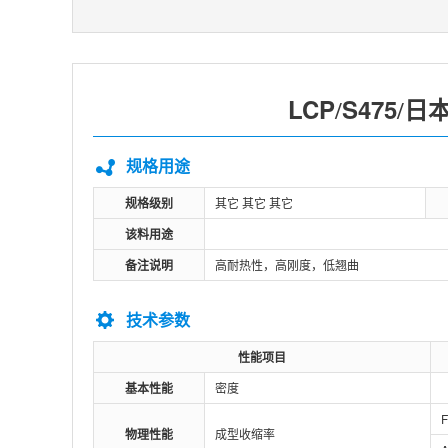
LCP
S475
日
/
/
规格用途
规格级别
其它 其它 其它
该料用途
备注说明
高耐热性，高刚度，低翘曲
技术参数
性能项目
基本性能
密度
F
物理性能
成型收缩率