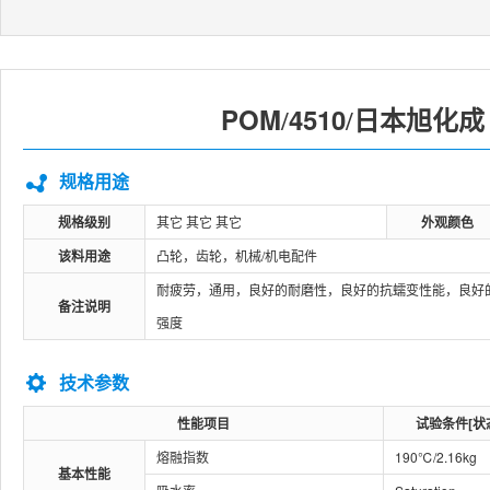
POM
4510
日本旭化成
/
/
规格用途
规格级别
其它 其它 其它
外观颜色
该料用途
凸轮，齿轮，机械/机电配件
耐疲劳，通用，良好的耐磨性，良好的抗蠕变性能，良好
备注说明
强度
技术参数
性能项目
试验条件[状
熔融指数
190℃/2.16kg
基本性能