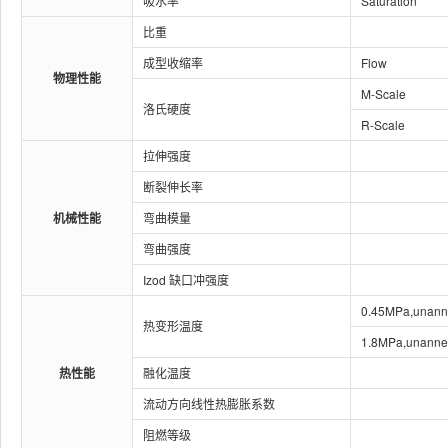
吸水率
Saturation
比重
成型收缩率
Flow
物理性能
M-Scale
洛氏硬度
R-Scale
拉伸强度
断裂伸长率
机械性能
弯曲模量
弯曲强度
Izod 缺口冲强度
0.45MPa,unann
热变形温度
1.8MPa,unanne
热性能
融化温度
流动方向线性热膨胀系数
阻燃等级