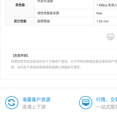
热变形温度
热性能
1.8Mpa,未退
线性热膨胀系数
flow
其它性能
阻燃等级
1.50 mm
【免责声明】
找塑网发布此信息目的在于方便用户查阅，对于所有的数据及建议等给用户
前，应向生产商或采购商索取或确认数据的可靠性。
海量客户资源
行情、交
连通上下游
一站式服