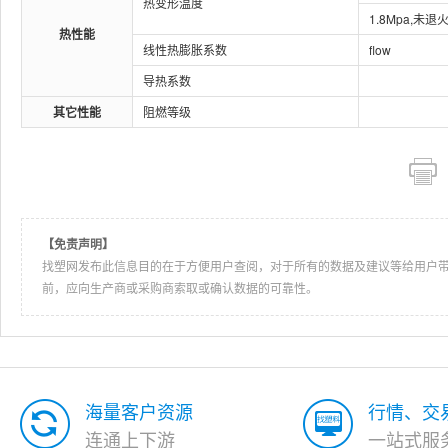
热变形温度
1.8Mpa,未退
热性能
线性热膨胀系数
flow
导热系数
其它性能
阻燃等级
【免责声明】
找塑网发布此信息目的在于方便用户查阅，对于所有的数据及建议等给用户
前，应向生产商或采购商索取或确认数据的可靠性。
海量客户资源
行情、交
连通上下游
一站式服