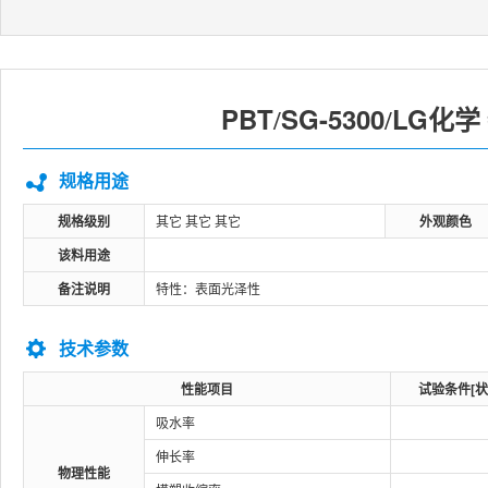
PBT
SG-5300
LG化学
/
/
规格用途
规格级别
其它 其它 其它
外观颜色
该料用途
备注说明
特性：表面光泽性
技术参数
性能项目
试验条件[状
吸水率
伸长率
物理性能