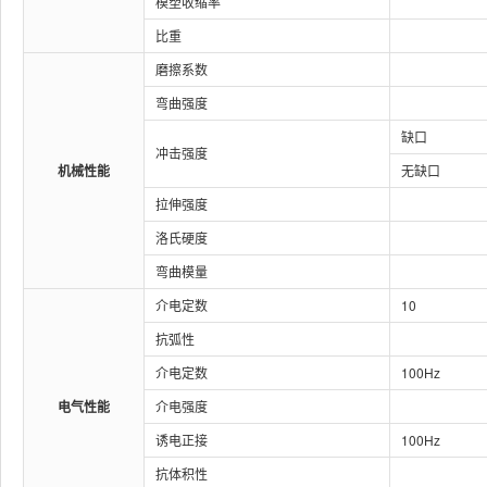
模塑收缩率
比重
磨擦系数
弯曲强度
缺口
冲击强度
机械性能
无缺口
拉伸强度
洛氏硬度
弯曲模量
介电定数
10
抗弧性
介电定数
100Hz
电气性能
介电强度
诱电正接
100Hz
抗体积性