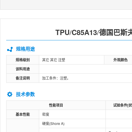
TPU
C85A13
德国巴斯
/
/
规格用途
规格级别
其它 其它 注塑
外观颜色
该料用途
备注说明
加工条件：注塑。
技术参数
性能项目
试验条件[状
基本性能
密度
硬度(Shore A)