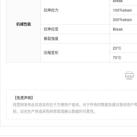
Break
拉伸应力
100％strain
300％strain
机械性能
拉伸应变
Break
撕裂强度
23℃
压缩变形
70℃
【免责声明】
找塑网发布此信息目的在于方便用户查阅，对于所有的数据及建议等给用户
前，应向生产商或采购商索取或确认数据的可靠性。