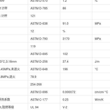
4hr
ASTM D-570
1.2
%
M 计秤
ASTM D-785
86
R 计秤
121
ASTM D-638
91.0
MPa
12
%
ASTM D-790
3170
MPa
119
ASTM D-695
102
23℃,3.18mm
ASTM D-256
37.4
J/m
0.45MPa,未退火
ASTM D-648
196
℃
1.8MPa,退火
78.9
254-266
ASTM D-696
0.000072
cm/cm/ ℃
导热系数
ASTM C-177
0.25
W/m/K
UL阻燃等级
UL 94
V-2