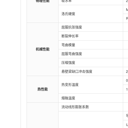
物理性能
吸水率
2
洛氏硬度
屈服抗张强度
断裂伸长率
弯曲模量
机械性能
屈服弯曲强度
压缩强度
悬壁梁缺口冲击强度
热变形温度
热性能
熔融温度
流动线形膨胀系数