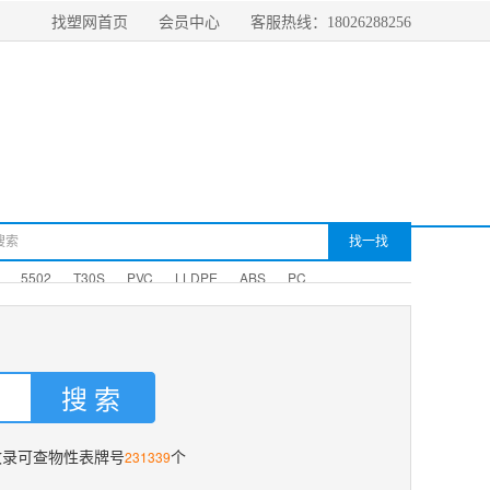
找塑网首页
会员中心
客服热线：18026288256
5502
T30S
PVC
LLDPE
ABS
PC
231339
收录可查物性表牌号
个