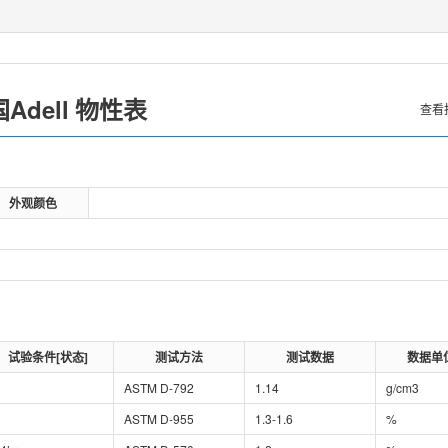
Adell
物性表
查看
外观颜色
试验条件[状态]
测试方法
测试数据
数据单
ASTM D-792
1.14
g/cm3
ASTM D-955
1.3-1.6
%