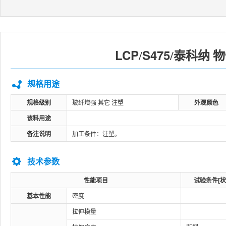
LCP
S475
泰科纳
/
/
物
规格用途
规格级别
玻纤增强 其它 注塑
外观颜色
该料用途
备注说明
加工条件：注塑。
技术参数
性能项目
试验条件[状
基本性能
密度
拉伸模量