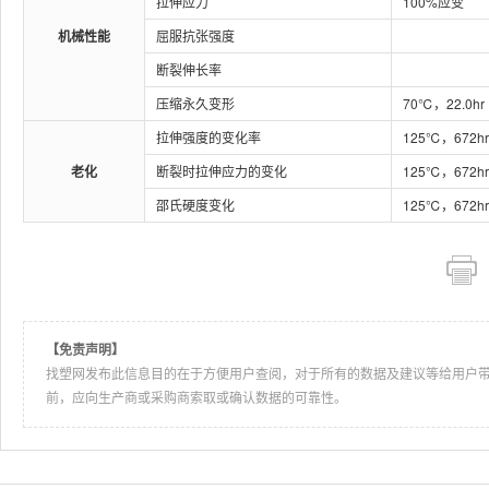
拉伸应力
100%应变
机械性能
屈服抗张强度
断裂伸长率
压缩永久变形
70℃，22.0hr
拉伸强度的变化率
125℃，672hr
老化
断裂时拉伸应力的变化
125℃，672hr
邵氏硬度变化
125℃，672hr
【免责声明】
找塑网发布此信息目的在于方便用户查阅，对于所有的数据及建议等给用户
前，应向生产商或采购商索取或确认数据的可靠性。