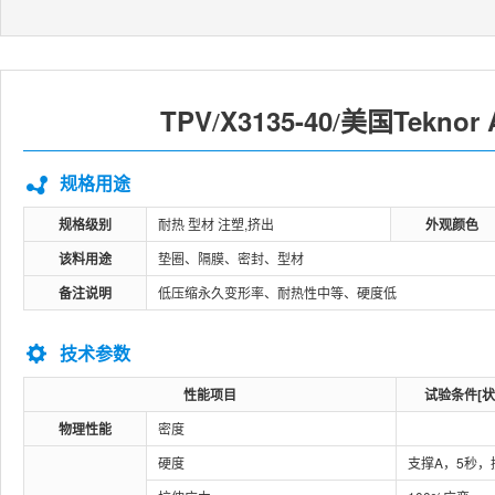
TPV
X3135-40
美国Teknor 
/
/
规格用途
规格级别
耐热 型材 注塑,挤出
外观颜色
该料用途
垫圈、隔膜、密封、型材
备注说明
低压缩永久变形率、耐热性中等、硬度低
技术参数
性能项目
试验条件[状
物理性能
密度
硬度
支撑A，5秒，