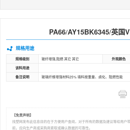
PA66
AY15BK6345
英国Vi
/
/
规格用途
规格级别
玻纤增强,阻燃 其它 其它
外观颜色
该料用途
备注说明
玻璃纤维增强材料25% 填料按重量、卤化、阻燃性能
【免责声明】
找塑网发布此信息目的在于方便用户查阅，对于所有的数据及建议等给用户
前，应向生产商或采购商索取或确认数据的可靠性。