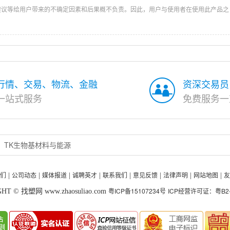
建议等给用户带来的不确定因素和后果概不负责。因此，用户与使用者在使用此产品之
行情、交易、物流、金融
资深交易员
一站式服务
免费服务一
TK生物基材料与能源
们
公司动态
媒体报道
诚聘英才
联系我们
意见反馈
法律声明
网站地图
友
|
|
|
|
|
|
|
|
粤ICP备15107234号
ICP经营许可证：粤B2-2
HT © 找塑网 www.zhaosuliao.com