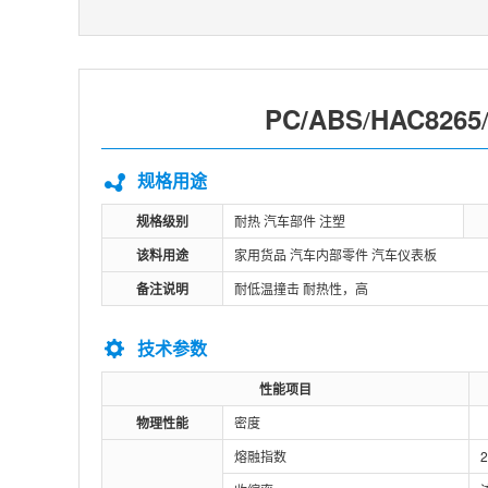
PC/ABS
HAC8265
/
规格用途
规格级别
耐热 汽车部件 注塑
该料用途
家用货品 汽车内部零件 汽车仪表板
备注说明
耐低温撞击 耐热性，高
技术参数
性能项目
物理性能
密度
熔融指数
2