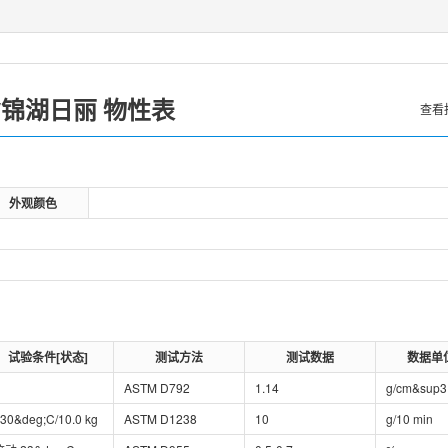
锦湖日丽
/
物性表
查看
外观颜色
试验条件[状态]
测试方法
测试数据
数据单
ASTM D792
1.14
g/cm&sup3
30&deg;C/10.0 kg
ASTM D1238
10
g/10 min