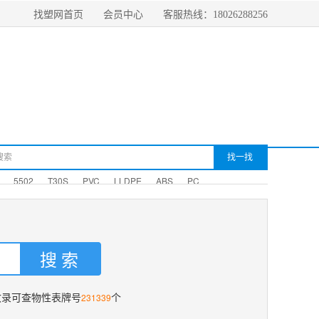
找塑网首页
会员中心
客服热线：18026288256
5502
T30S
PVC
LLDPE
ABS
PC
231339
收录可查物性表牌号
个