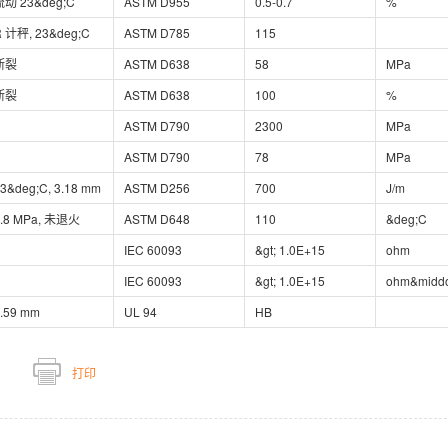
流动 23&deg;C
ASTM D955
0.5-0.7
%
 计秤, 23&deg;C
ASTM D785
115
断裂
ASTM D638
58
MPa
断裂
ASTM D638
100
%
ASTM D790
2300
MPa
ASTM D790
78
MPa
3&deg;C, 3.18 mm
ASTM D256
700
J/m
1.8 MPa, 未退火
ASTM D648
110
&deg;C
IEC 60093
&gt; 1.0E+15
ohm
IEC 60093
&gt; 1.0E+15
ohm&middo
.59 mm
UL 94
HB
打印