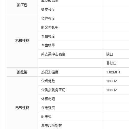
成型收缩率
加工性
螺旋长度
拉伸强度
断裂伸长率
弯曲强度
机械性能
弯曲模量
简支梁冲击强度
缺口
非缺口
热性能
热变形温度
1.82MPa
介点常数
106HZ
介质损耗角正切
106HZ
体积电阻
电气性能
介电强度
耐电弧
漏电起痕指数