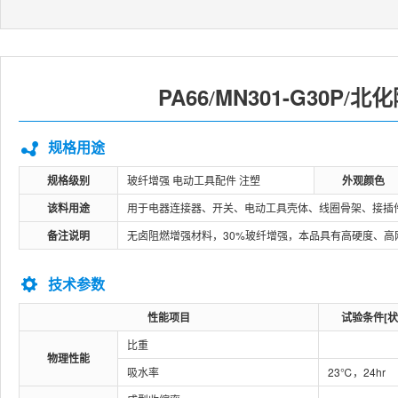
PA66
MN301-G30P
北化
/
/
规格用途
规格级别
玻纤增强 电动工具配件 注塑
外观颜色
该料用途
用于电器连接器、开关、电动工具壳体、线圈骨架、接插
备注说明
无卤阻燃增强材料，30%玻纤增强，本品具有高硬度、
技术参数
性能项目
试验条件[状
比重
物理性能
吸水率
23℃，24hr