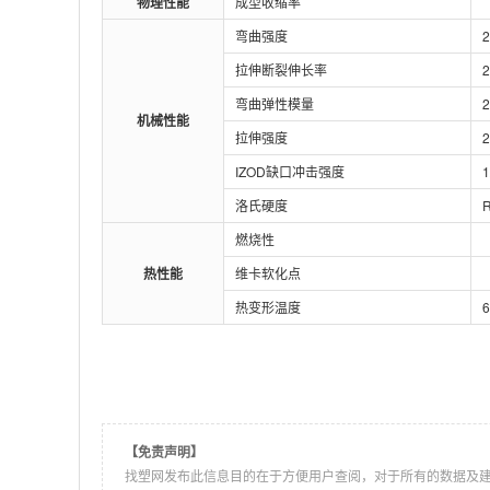
物理性能
成型收缩率
弯曲强度
拉伸断裂伸长率
弯曲弹性模量
机械性能
拉伸强度
IZOD缺口冲击强度
1
洛氏硬度
燃烧性
热性能
维卡软化点
热变形温度
6
【免责声明】
找塑网发布此信息目的在于方便用户查阅，对于所有的数据及