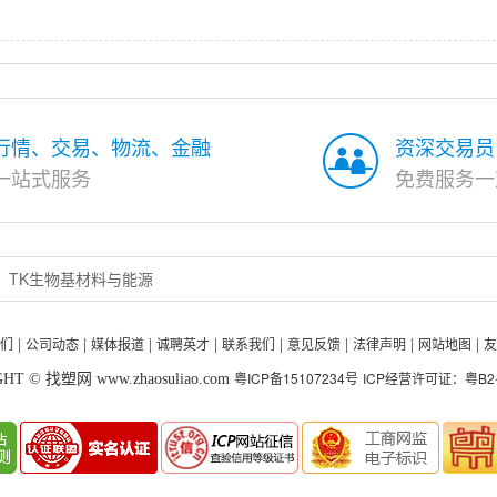
行情、交易、物流、金融
资深交易员
一站式服务
免费服务一
TK生物基材料与能源
们
公司动态
媒体报道
诚聘英才
联系我们
意见反馈
法律声明
网站地图
友
|
|
|
|
|
|
|
|
粤ICP备15107234号
ICP经营许可证：粤B2-2
HT © 找塑网 www.zhaosuliao.com