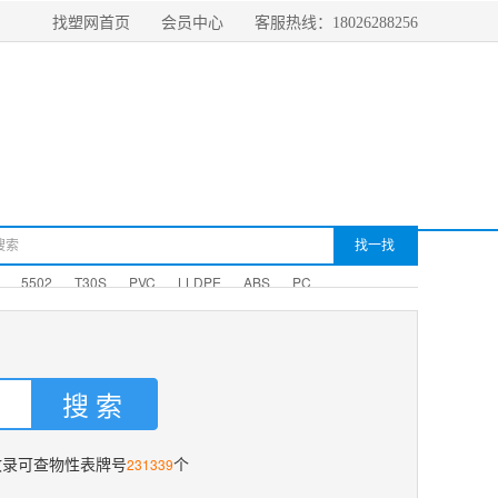
找塑网首页
会员中心
客服热线：18026288256
5502
T30S
PVC
LLDPE
ABS
PC
231339
收录可查物性表牌号
个