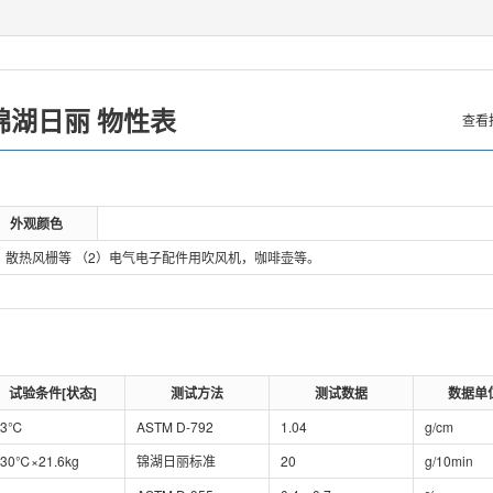
锦湖日丽
物性表
查看
外观颜色
，散热风栅等 （2）电气电子配件用吹风机，咖啡壶等。
试验条件[状态]
测试方法
测试数据
数据单
23℃
ASTM D-792
1.04
g/cm
230℃×21.6kg
锦湖日丽标准
20
g/10min