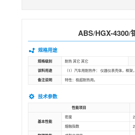
ABS
HGX-4300
/
/
规格用途
规格级别
耐热 其它 其它
该料用途
（1）汽车用耐热件： 仪器仪表壳体，框架
备注说明
特性：极超耐热用。
技术参数
性能项目
密度
基本性能
熔融指数