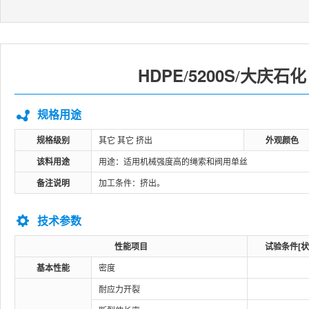
HDPE
5200S
大庆石化
/
/
规格用途
规格级别
其它 其它 挤出
外观颜色
该料用途
用途：适用机械强度高的绳索和阀用单丝
备注说明
加工条件：挤出。
技术参数
性能项目
试验条件[状
基本性能
密度
耐应力开裂