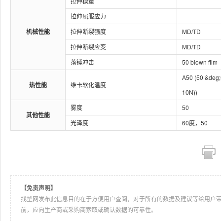
拉伸模量
拉伸屈服应力
机械性能
拉伸断裂强度
MD/TD
拉伸断裂应变
MD/TD
落锤冲击
50 blown film
A50 (50 &deg;
热性能
维卡软化温度
10N))
雾度
50
其他性能
光泽度
60度，50
【免责声明】
找塑网发布此信息目的在于方便用户查阅，对于所有的数据及建议等给用户
前，应向生产商或采购商索取或确认数据的可靠性。