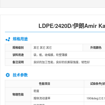
LDPE
2420D
伊朗Amir Ka
/
/
规格用途
规格级别
其它 其它 其它
外观颜色
该料用途
袋，瓶，收缩膜，吹塑薄膜
备注说明
良好的加工性能，良好的抗撕裂强度、韧性好
技术参数
性能项目
试验条件[状
密度
物理性能
熔体流动速率
190&deg;C/2.